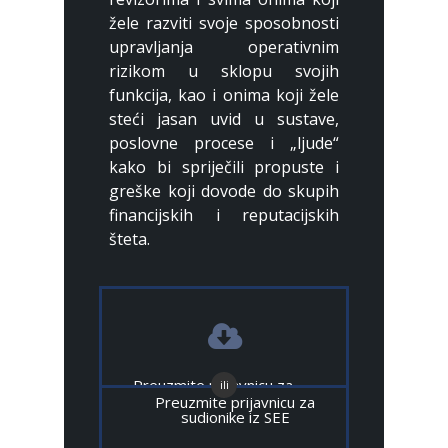
žele razviti svoje sposobnosti
upravljanja operativnim
rizikom u sklopu svojih
funkcija, kao i onima koji žele
steći jasan uvid u sustave,
poslovne procese i „ljude“
kako bi spriječili propuste i
greške koji dovode do skupih
financijskih i reputacijskih
šteta.
Preuzmite prijavnicu za
ili
sudionike iz RH
Preuzmite prijavnicu za
sudionike iz SEE