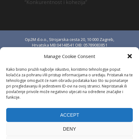
“Konkurentnost i kohezija”
Op2M d.o.o., Strojarska cesta 20, 10 000 Zagreb,
Hrvatska MB:04148541 OIB: 05789083851
upisano u sudski registar Trgovačkog suda u
Manage Cookie Consent
Zagrebu pod brojem MBS: 080888976.
Temeljni kapital iznosi 20.000,00 kn i uplaćen je
Kako bismo pružili najbolje iskustvo, koristimo tehnologije poput
u cijelosti. Osnivač i jedini član društva: Stjepan
kolačića za pohranu i/ili pristup informacijama o uređaju. Pristanak na te
Anić.
tehnologije omogućit će nam obradu podataka kao što su ponašanje
pri pregledavanju ili jedinstveni ID-ovi na ovoj stranici. Nepristanak ili
IBAN: HR8324020061100684694 kod
povlačenje privole može negativno utjecati na određene značajke i
Erste&Steiermärkische Bank d.d., Zagreb, OIB:
funkcije.
23057039320
SWIFT: ESBCHR22 PDV ID: HR05789083851
ACCEPT
Copyright © 2026 | Op2M d.o.o. | Sva
DENY
prava pridržana.