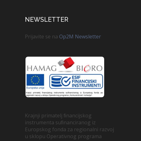
NEWSLETTER
Prijavite se na
Op2M Newsletter
Krajnji primatelj ﬁnancijskog
instrumenta suﬁnanciranog iz
Europskog fonda za regionalni razvoj
u sklopu Operativnog programa