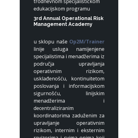
trodnevnom specijalističkom
edukacijskom programu
3rd Annual Operational Risk
Management Academy
u sklopu naše
Op2M/Trainer
linije usluga namijenjene
specijalistima i menadžerima iz
područja upravljanja
operativnim rizikom,
usklađenošću, kontinuitetom
poslovanja i informacijskom
sigurnošću, linijskim
menadžerima i
decentraliziranim
koordinatorima zaduženim za
upravljanje operativnim
rizikom, internim i eksternim
revizorima i svima onima koji