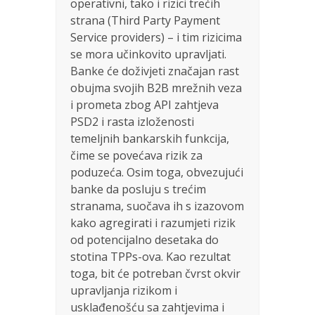
operativni, tako i rizici trećih
strana (Third Party Payment
Service providers) – i tim rizicima
se mora učinkovito upravljati.
Banke će doživjeti značajan rast
obujma svojih B2B mrežnih veza
i prometa zbog API zahtjeva
PSD2 i rasta izloženosti
temeljnih bankarskih funkcija,
čime se povećava rizik za
poduzeća. Osim toga, obvezujući
banke da posluju s trećim
stranama, suočava ih s izazovom
kako agregirati i razumjeti rizik
od potencijalno desetaka do
stotina TPPs-ova. Kao rezultat
toga, bit će potreban čvrst okvir
upravljanja rizikom i
usklađenošću sa zahtjevima i