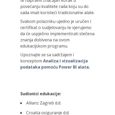
te napravili značajan korak u
povećanju kvalitete rada koju su do
sada imali koristeći tradicionalne alate.
Svakom polazniku ujedno je uručen i
certifikat o sudjelovanju te vjerujemo
da će uspješno implementirati stečena
znanja dobivena na ovom
edukacijskom programu.
Upoznajte se sa sadržajem i
konceptom
Analiza i vizualizacija
podataka pomoću Power BI alata
.
Sudionici edukacije:
Allianz Zagreb d.d.
Croatia osiguranje d.d.