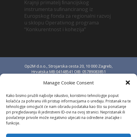
Krajnji primatelj ﬁnancijskog
instrumenta suﬁnanciranog iz
Europskog fonda za regionalni razvoj
u sklopu Operativnog programa
“Konkurentnost i kohezija”
Op2M d.o.o., Strojarska cesta 20, 10 000 Zagreb,
Hrvatska MB:04148541 OIB: 05789083851
upisano u sudski registar Trgovačkog suda u
Manage Cookie Consent
Zagrebu pod brojem MBS: 080888976.
Temeljni kapital iznosi 20.000,00 kn i uplaćen je
Kako bismo pružili najbolje iskustvo, koristimo tehnologije poput
u cijelosti. Osnivač i jedini član društva: Stjepan
kolačića za pohranu i/ili pristup informacijama o uređaju. Pristanak na te
Anić.
tehnologije omogućit će nam obradu podataka kao što su ponašanje
pri pregledavanju ili jedinstveni ID-ovi na ovoj stranici. Nepristanak ili
IBAN: HR8324020061100684694 kod
povlačenje privole može negativno utjecati na određene značajke i
Erste&Steiermärkische Bank d.d., Zagreb, OIB:
funkcije.
23057039320
SWIFT: ESBCHR22 PDV ID: HR05789083851