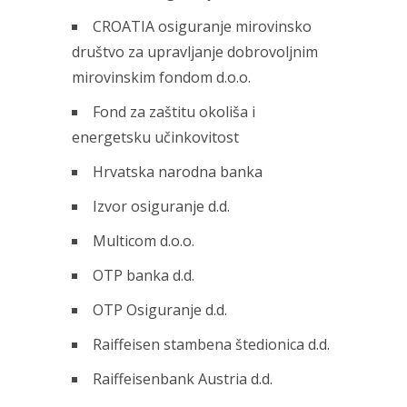
CROATIA osiguranje mirovinsko
društvo za upravljanje dobrovoljnim
mirovinskim fondom d.o.o.
Fond za zaštitu okoliša i
energetsku učinkovitost
Hrvatska narodna banka
Izvor osiguranje d.d.
Multicom d.o.o.
OTP banka d.d.
OTP Osiguranje d.d.
Raiffeisen stambena štedionica d.d.
Raiffeisenbank Austria d.d.