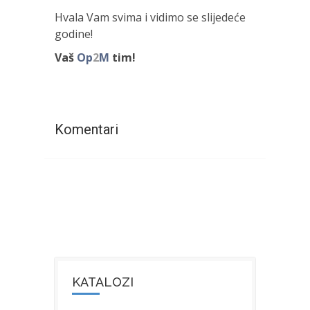
Hvala Vam svima i vidimo se slijedeće
godine!
Vaš
Op
2
M
tim!
Komentari
KATALOZI