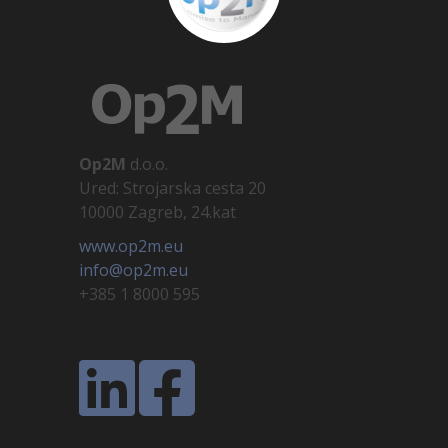
Op2M
d.o.o.
Ured: Strojarska cesta 20
10000 Zagreb, 24.kat
www.op2m.eu
info@op2m.eu
+385 1 8000 595