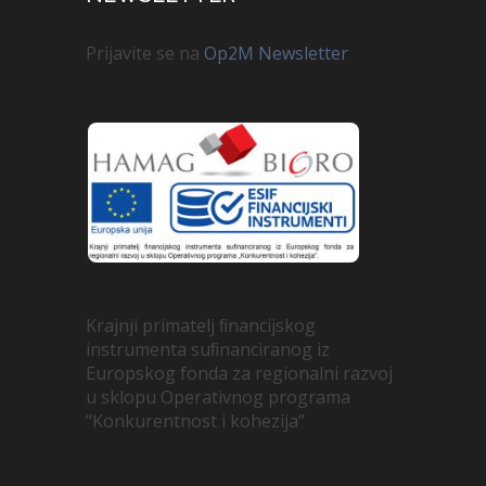
Prijavite se na
Op2M Newsletter
Krajnji primatelj ﬁnancijskog
instrumenta suﬁnanciranog iz
Europskog fonda za regionalni razvoj
u sklopu Operativnog programa
“Konkurentnost i kohezija”