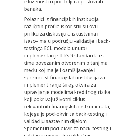
izloženosti u portfeljima poslovnih
banaka.
Polaznici iz financijskih institucija
različitih profila iskoristili su ovu
priliku za diskusiju o iskustvima i
izazovima u području validacije i back-
testinga ECL modela unutar
implementacije IFRS 9 standarda i s
time povezanim otvorenim pitanjima
među kojima je i osmišljavanje i
spremnost financijskih institucija za
implementiranje šireg okvira za
upravljanje modelima kreditnog rizika
koji pokrivaju životni ciklus
relevantnih financijskih instrumenata,
kojega je pod-okvir za back-testing i
validaciju sastavnim dijelom.
Spomenuti pod-okvir za back-testing i
validaciju minimalno uključuje: