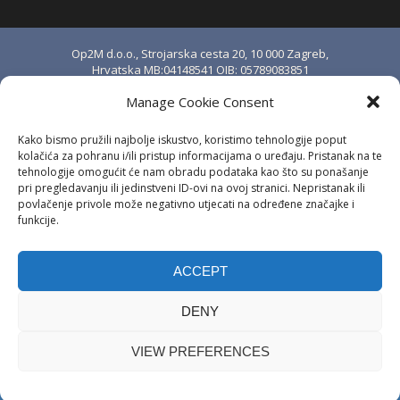
Op2M d.o.o., Strojarska cesta 20, 10 000 Zagreb,
Hrvatska MB:04148541 OIB: 05789083851
upisano u sudski registar Trgovačkog suda u
Manage Cookie Consent
Zagrebu pod brojem MBS: 080888976.
Temeljni kapital iznosi 20.000,00 kn i uplaćen je
Kako bismo pružili najbolje iskustvo, koristimo tehnologije poput
u cijelosti. Osnivač i jedini član društva: Stjepan
kolačića za pohranu i/ili pristup informacijama o uređaju. Pristanak na te
Anić.
tehnologije omogućit će nam obradu podataka kao što su ponašanje
pri pregledavanju ili jedinstveni ID-ovi na ovoj stranici. Nepristanak ili
IBAN: HR8324020061100684694 kod
povlačenje privole može negativno utjecati na određene značajke i
Erste&Steiermärkische Bank d.d., Zagreb, OIB:
funkcije.
23057039320
SWIFT: ESBCHR22 PDV ID: HR05789083851
ACCEPT
Copyright © 2026 | Op2M d.o.o. | Sva
DENY
prava pridržana.
VIEW PREFERENCES