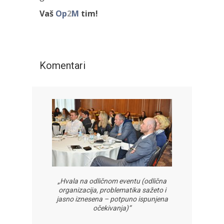
Vaš
Op
2
M
tim!
Komentari
„Hvala na odličnom eventu (odlična
organizacija, problematika sažeto i
jasno iznesena – potpuno ispunjena
očekivanja)”