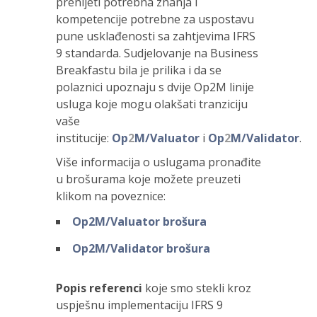
prenijeti potrebna znanja i
kompetencije potrebne za uspostavu
pune usklađenosti sa zahtjevima IFRS
9 standarda. Sudjelovanje na Business
Breakfastu bila je prilika i da se
polaznici upoznaju s dvije Op2M linije
usluga koje mogu olakšati tranziciju
vaše
institucije:
Op
2
M/Valuator
i
Op
2
M/Validator
.
Više informacija o uslugama pronađite
u brošurama koje možete preuzeti
klikom na poveznice:
Op
2
M/Valuator brošura
Op
2
M/Validator brošura
Popis referenci
koje smo stekli kroz
uspješnu implementaciju IFRS 9