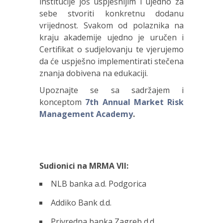
institucije još uspješnijim i ujedno za
sebe stvoriti konkretnu dodanu
vrijednost. Svakom od polaznika na
kraju akademije ujedno je uručen i
Certifikat o sudjelovanju te vjerujemo
da će uspješno implementirati stečena
znanja dobivena na edukaciji.
Upoznajte se sa sadržajem i
konceptom
7th Annual Market Risk
Management Academy
.
Sudionici na MRMA VII:
NLB banka a.d. Podgorica
Addiko Bank d.d.
Privredna banka Zagreb d.d.