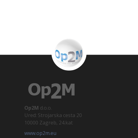
Op2M
d.o.o.
Ured: Strojarska cesta 20
10000 Zagreb, 24.kat
www.op2m.eu