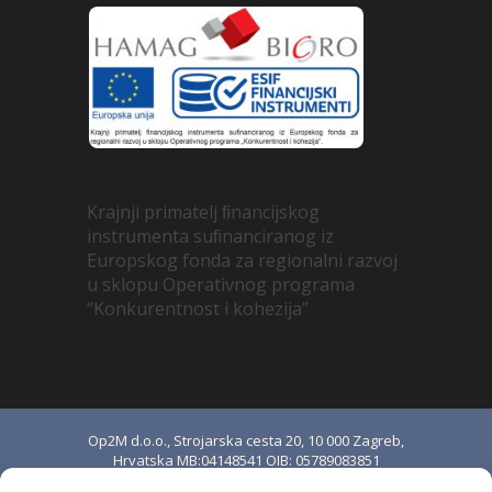
Krajnji primatelj ﬁnancijskog
instrumenta suﬁnanciranog iz
Europskog fonda za regionalni razvoj
u sklopu Operativnog programa
“Konkurentnost i kohezija”
Op2M d.o.o., Strojarska cesta 20, 10 000 Zagreb,
Hrvatska MB:04148541 OIB: 05789083851
upisano u sudski registar Trgovačkog suda u