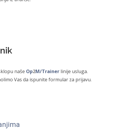
nik
 sklopu naše
Op
2
M/Trainer
linije usluga.
olimo Vas da ispunite formular za prijavu.
nanjima