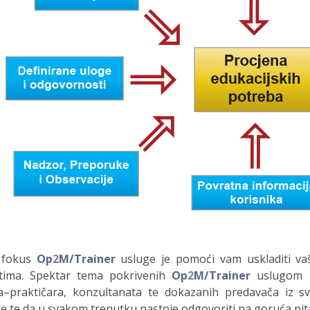
 fokus
Op
2
M/Trainer
usluge je pomoći vam uskladiti vaš
stima. Spektar tema pokrivenih
Op
2
M/Trainer
uslugom r
a–praktičara, konzultanata te dokazanih predavača iz s
e te da u svakom trenutku nastoje odgovoriti na goruća pita