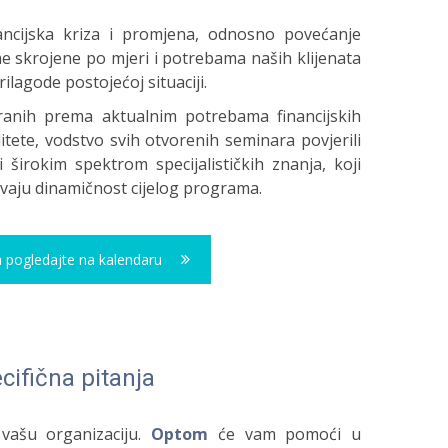
nancijska kriza i promjena, odnosno povećanje
e skrojene po mjeri i potrebama naših klijenata
lagode postojećoj situaciji.
ranih prema aktualnim potrebama financijskih
itete, vodstvo svih otvorenih seminara povjerili
širokim spektrom specijalističkih znanja, koji
avaju dinamičnost cijelog programa.
a pogledajte na kalendaru
cifična pitanja
vašu organizaciju.
Optom
će vam pomoći u