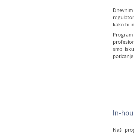
Dnevnim 
regulator
kako bi i
Program 
profesion
smo isku
poticanje
In-hou
Naš prog