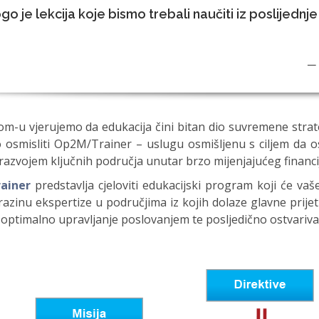
o je lekcija koje bismo trebali naučiti iz poslijednje 
— 
m-u vjerujemo da edukacija čini bitan dio suvremene strate
 osmisliti Op2M/Trainer – uslugu osmišljenu s ciljem da o
razvojem ključnih područja unutar brzo mijenjajućeg financ
ainer
predstavlja cjeloviti edukacijski program koji će 
azinu ekspertize u područjima iz kojih dolaze glavne prije
 optimalno upravljanje poslovanjem te posljedično ostvarivan