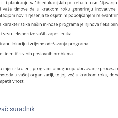
aciji i planiranju vaših edukacijskih potreba te osmišljavanj
i vaše timove da u kratkom roku generiraju inovativne i
acijom novih rješenja te osjetnim poboljšanjem relevantnih
karakteristika naših in-hose programa je njihova fleksibil
 i vrstu ekspertize vaših zaposlenika
iranu lokaciju i vrijeme održavanja programa
tet identificiranih poslovnih problema
o mjeri skrojeni, programi omogućuju ubrzavanje procesa us
metoda u vašoj organizaciji, te joj, već u kratkom roku, do
petitivnosti.
vač suradnik