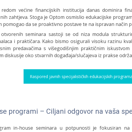
redom većine financijskih institucija danas dominira fi
nih zahtjeva. Stoga je Optom osmislio edukacijske program
m pomogao da se proaktivno postave te na ispravan način pri
otvorenih seminara sastoji se od niza modula strukturi
alaca i praktičara. Kako bismo osigurali visoku razinu kval
snim predavačima s višegodišnjim praktičnim iskustvom i 
m diskusije oko stvarnih događaja/slučajeva iz prakse održ
Raspored javnih specijalističkih edukacijskih program
se programi – Ciljani odgovor na vaša spe
ram in-house seminara u potpunosti je fokusiran na 