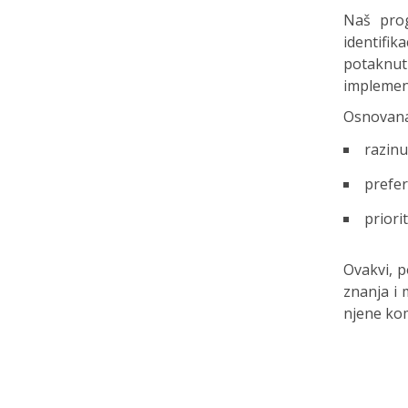
Naš prog
identifik
potaknut
implement
Osnovana 
razinu
prefer
priori
Ovakvi, p
znanja i 
njene kom