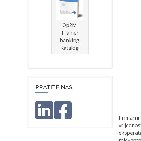
Op2M
Trainer
banking
Katalog
PRATITE NAS
Primarni
vrijedno
eksperat
relevantn