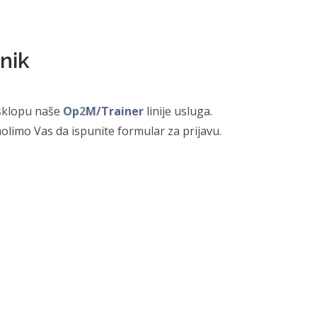
nik
 sklopu naše
Op
2
M/Trainer
linije usluga.
olimo Vas da ispunite formular za prijavu.