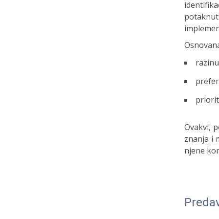
identifik
potaknut
implement
Osnovana 
razinu
prefer
priori
Ovakvi, p
znanja i 
njene kom
Preda