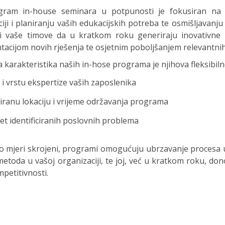
ram in-house seminara u potpunosti je fokusiran na 
aciji i planiranju vaših edukacijskih potreba te osmišljavanj
i vaše timove da u kratkom roku generiraju inovativne i
acijom novih rješenja te osjetnim poboljšanjem relevantnih
karakteristika naših in-hose programa je njihova fleksibil
 i vrstu ekspertize vaših zaposlenika
iranu lokaciju i vrijeme održavanja programa
tet identificiranih poslovnih problema
o mjeri skrojeni, programi omogućuju ubrzavanje procesa us
metoda u vašoj organizaciji, te joj, već u kratkom roku, do
petitivnosti.