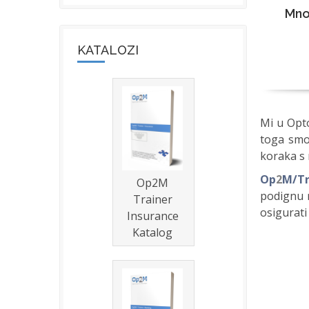
Mnog
KATALOZI
Mi u Opto
toga smo
koraka s 
Op
2
M/Tr
Op2M
podignu r
Trainer
osigurati
Insurance
Katalog