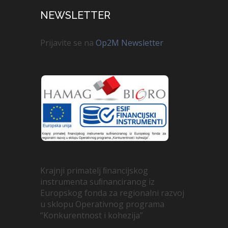
NEWSLETTER
Prijavite se na
Op2M Newsletter
Krajnji primatelj ﬁnancijskog
instrumenta suﬁnanciranog iz
Europskog fonda za regionalni razvoj
u sklopu Operativnog programa
“Konkurentnost i kohezija”