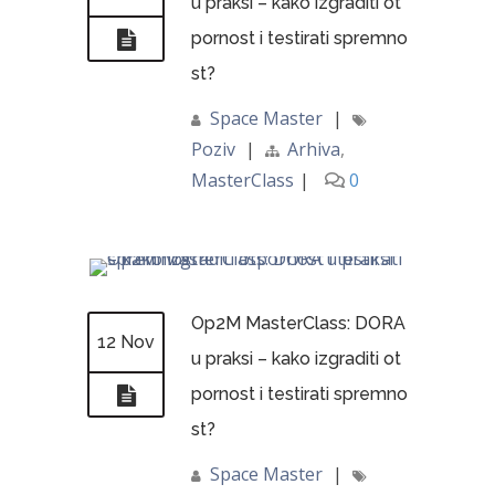
u praksi – kako izgraditi ot
pornost i testirati spremno
st?
Space Master
|
Poziv
|
Arhiva
,
MasterClass
|
0
Op2M MasterClass: DORA
12 Nov
u praksi – kako izgraditi ot
pornost i testirati spremno
st?
Space Master
|