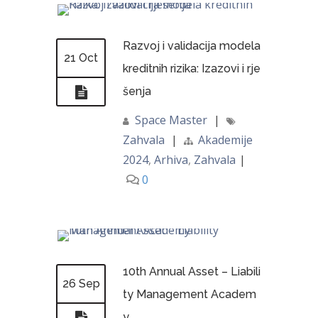
Razvoj i validacija modela
21 Oct
kreditnih rizika: Izazovi i rje
šenja
Space Master
|
Zahvala
|
Akademije
2024
,
Arhiva
,
Zahvala
|
0
10th Annual Asset – Liabili
26 Sep
ty Management Academ
y