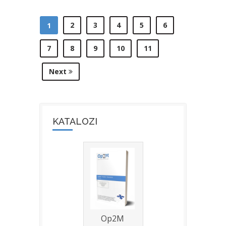
2
3
4
5
6
1
7
8
9
10
11
Next
KATALOZI
Op2M