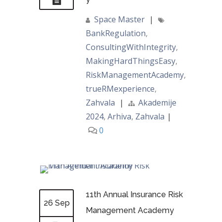
Space Master
|
BankRegulation
,
ConsultingWithIntegrity
,
MakingHardThingsEasy
,
RiskManagementAcademy
,
trueRMexperience
,
Zahvala
|
Akademije
2024
,
Arhiva
,
Zahvala
|
0
11th Annual Insurance Risk
26 Sep
Management Academy