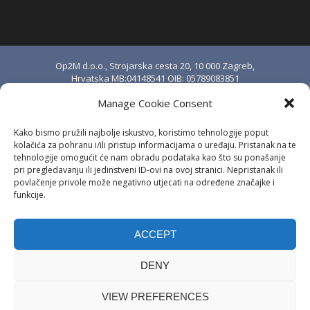
Op2M d.o.o., Strojarska cesta 20, 10 000 Zagreb,
Hrvatska MB:04148541 OIB: 05789083851
upisano u sudski registar Trgovačkog suda u
Manage Cookie Consent
Zagrebu pod brojem MBS: 080888976.
Temeljni kapital iznosi 20.000,00 kn i uplaćen je
Kako bismo pružili najbolje iskustvo, koristimo tehnologije poput
u cijelosti. Osnivač i jedini član društva: Stjepan
kolačića za pohranu i/ili pristup informacijama o uređaju. Pristanak na te
Anić.
tehnologije omogućit će nam obradu podataka kao što su ponašanje
pri pregledavanju ili jedinstveni ID-ovi na ovoj stranici. Nepristanak ili
IBAN: HR8324020061100684694 kod
povlačenje privole može negativno utjecati na određene značajke i
Erste&Steiermärkische Bank d.d., Zagreb, OIB:
funkcije.
23057039320
SWIFT: ESBCHR22 PDV ID: HR05789083851
ACCEPT
Copyright © 2026 | Op2M d.o.o. | Sva
DENY
prava pridržana.
VIEW PREFERENCES