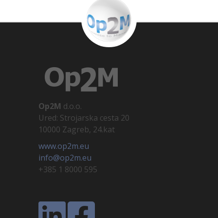
Op2M
d.o.o.
Ured: Strojarska cesta 20
10000 Zagreb, 24.kat
www.op2m.eu
info@op2m.eu
+385 1 8000 595