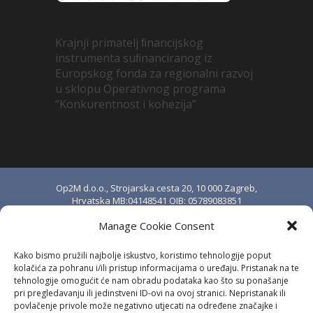
Krajnji primatelj ﬁnancijskog
instrumenta suﬁnanciranog iz
Europskog fonda za regionalni razvoj
u sklopu Operativnog programa
“Konkurentnost i kohezija”
Op2M d.o.o., Strojarska cesta 20, 10 000 Zagreb,
Hrvatska MB:04148541 OIB: 05789083851
upisano u sudski registar Trgovačkog suda u
Manage Cookie Consent
Zagrebu pod brojem MBS: 080888976.
Temeljni kapital iznosi 20.000,00 kn i uplaćen je
Kako bismo pružili najbolje iskustvo, koristimo tehnologije poput
u cijelosti. Osnivač i jedini član društva: Stjepan
kolačića za pohranu i/ili pristup informacijama o uređaju. Pristanak na te
Anić.
tehnologije omogućit će nam obradu podataka kao što su ponašanje
pri pregledavanju ili jedinstveni ID-ovi na ovoj stranici. Nepristanak ili
IBAN: HR8324020061100684694 kod
povlačenje privole može negativno utjecati na određene značajke i
Erste&Steiermärkische Bank d.d., Zagreb, OIB: