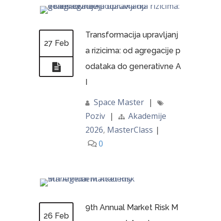
Transformacija upravljanj
27 Feb
a rizicima: od agregacije p
odataka do generativne A
I
Space Master
|
Poziv
|
Akademije
2026
,
MasterClass
|
0
9th Annual Market Risk M
26 Feb